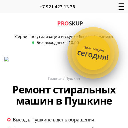
+7 921 423 13 36
PRO
SKUP
Сервис по утилизации и скупке бытовой техники
Без выходных с 10:00 до 22:00
Починим уже
сегодня!
Главная
/
Пушкин
Ремонт стиральных
машин в Пушкине
Выезд в Пушкине в день обращения