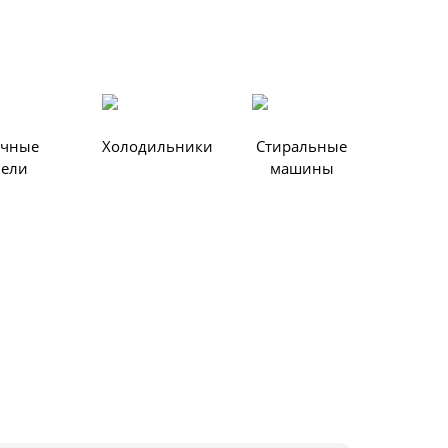
очные
Холодильники
Стиральные
нели
машины