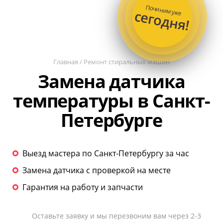
Починим уже
сегодня!
Главная
/
Ремонт стиральных машин
Замена датчика
температуры в Санкт-
Петербурге
Выезд мастера по Санкт-Петербургу за час
Замена датчика с проверкой на месте
Гарантия на работу и запчасти
Оставьте заявку и мы перезвоним вам через 2-3