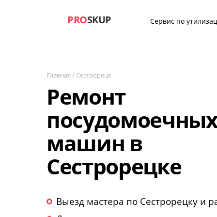
PRO
SKUP
Сервис по утилизац
Главная
/
Сестрорецк
Ремонт
посудомоечны
машин в
Сестрорецке
Выезд мастера по Сестрорецку и р