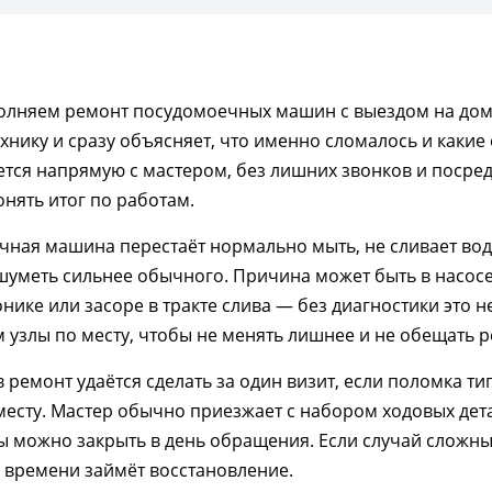
олняем ремонт посудомоечных машин с выездом на дом:
ехнику и сразу объясняет, что именно сломалось и какие
ется напрямую с мастером, без лишних звонков и посре
онять итог по работам.
ная машина перестаёт нормально мыть, не сливает воду,
уметь сильнее обычного. Причина может быть в насосе,
онике или засоре в тракте слива — без диагностики это н
узлы по месту, чтобы не менять лишнее и не обещать ре
 ремонт удаётся сделать за один визит, если поломка т
месту. Мастер обычно приезжает с набором ходовых дет
 можно закрыть в день обращения. Если случай сложный
о времени займёт восстановление.