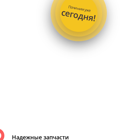
Починим уже
сегодня!
Надежные запчасти