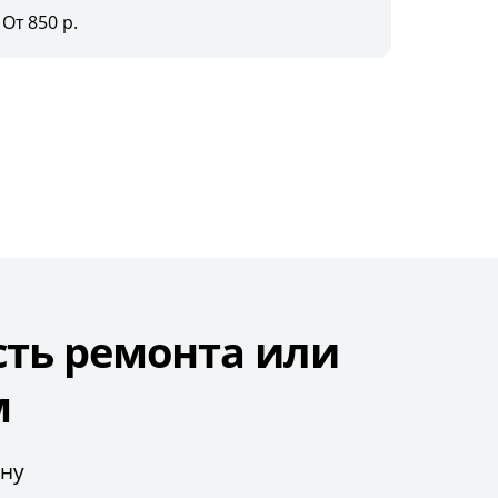
От 850 р.
сть ремонта или
м
ону