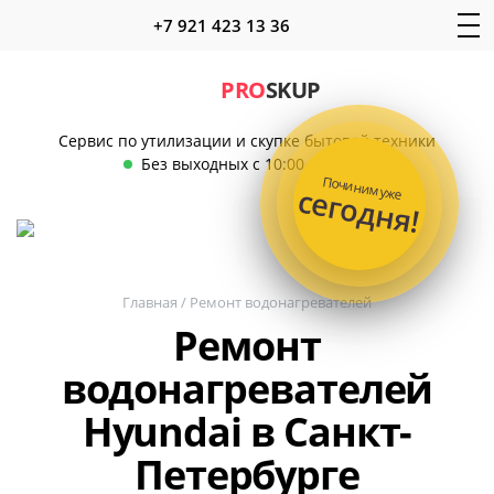
+7 921 423 13 36
PRO
SKUP
Сервис по утилизации и скупке бытовой техники
Без выходных с 10:00 до 22:00
Починим уже
сегодня!
Главная
/
Ремонт водонагревателей
Ремонт
водонагревателей
Hyundai в Санкт-
Петербурге