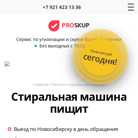
+7 921 423 13 36
PRO
SKUP
Сервис по утилизации и скупке бытовой техники
Без выходных с 10:00 до 22:00
Починим уже
сегодня!
Главная
/
Ремонт стиральных машин
Стиральная машина
пищит
Выезд по Новосибирску в день обращения