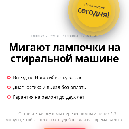
Починим уже
сегодня!
Главная
/
Ремонт стиральных машин
Мигают лампочки на
стиральной машине
Выезд по Новосибирску за час
Диагностика и выезд без оплаты
Гарантия на ремонт до двух лет
Оставьте заявку и мы перезвоним вам через 2-3
минуты, чтобы согласовать удобное для вас время визита.