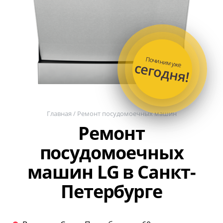
Починим уже
сегодня!
Главная
/
Ремонт посудомоечных машин
Ремонт
посудомоечных
машин LG в Санкт-
Петербурге