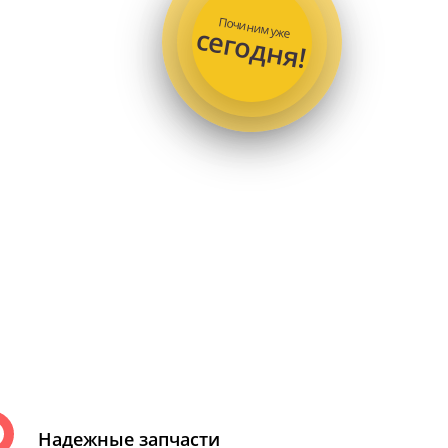
Починим уже
сегодня!
Надежные запчасти