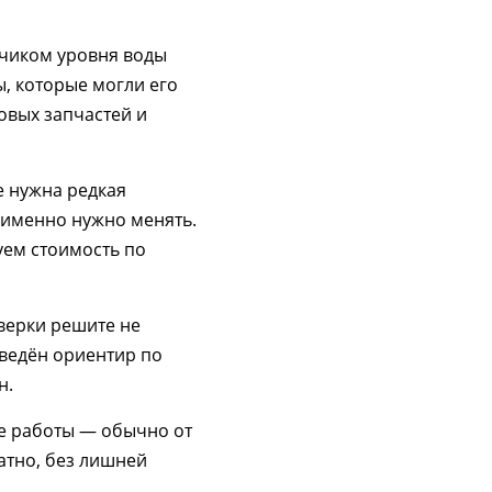
тчиком уровня воды
ы, которые могли его
овых запчастей и
е нужна редкая
о именно нужно менять.
уем стоимость по
оверки решите не
иведён ориентир по
н.
ые работы — обычно от
ратно, без лишней