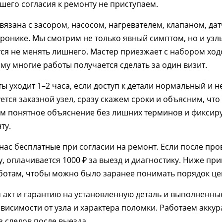
ашего согласия к ремонту не приступаем.
вязана с засором, насосом, нагревателем, клапаном, да
ронике. Мы смотрим не только явный симптом, но и узл
тся не менять лишнего. Мастер приезжает с набором ход
у многие работы получается сделать за один визит.
ы уходит 1–2 часа, если доступ к детали нормальный и н
уется заказной узел, сразу скажем сроки и объясним, чт
ём понятное объяснение без лишних терминов и фиксир
ту.
 нас бесплатные при согласии на ремонт. Если после пр
, оплачивается 1000 ₽ за выезд и диагностику. Ниже пр
отам, чтобы можно было заранее понимать порядок це
 акт и гарантию на установленную деталь и выполненн
зависимости от узла и характера поломки. Работаем акку
з следов после выезда.