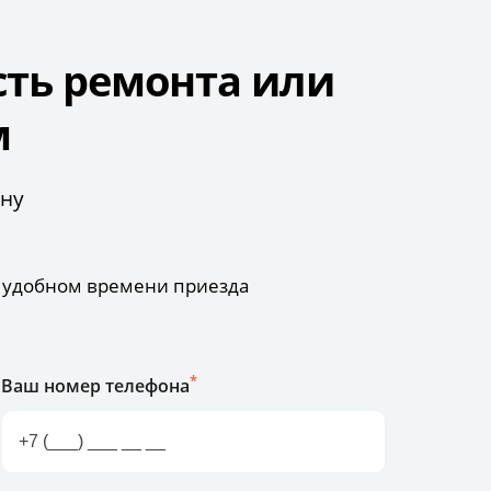
сть ремонта или
м
ону
б удобном времени приезда
*
Ваш номер телефона