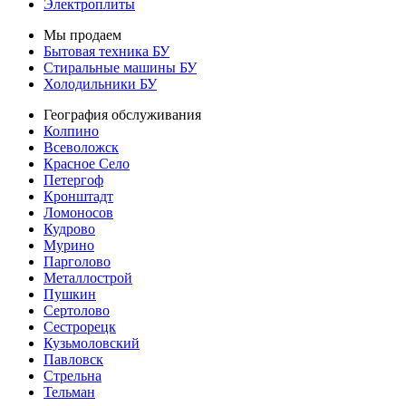
Электроплиты
Мы продаем
Бытовая техника БУ
Стиральные машины БУ
Холодильники БУ
География обслуживания
Колпино
Всеволожск
Красное Село
Петергоф
Кронштадт
Ломоносов
Кудрово
Мурино
Парголово
Металлострой
Пушкин
Сертолово
Сестрорецк
Кузьмоловский
Павловск
Стрельна
Тельман