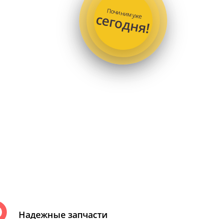
Починим уже
сегодня!
Надежные запчасти