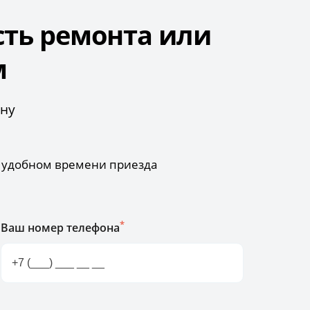
сть ремонта или
м
ону
б удобном времени приезда
*
Ваш номер телефона