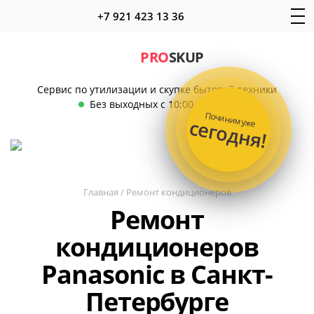
+7 921 423 13 36
PRO
SKUP
Сервис по утилизации и скупке бытовой техники
Без выходных с 10:00 до 22:00
Починим уже
сегодня!
Главная
/
Ремонт кондиционеров
Ремонт
кондиционеров
Panasonic в Санкт-
Петербурге