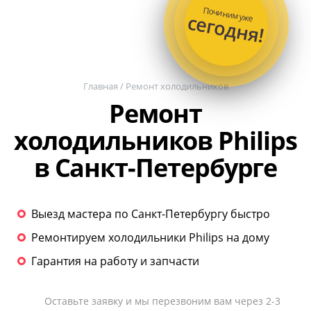
Починим уже
сегодня!
Главная
/
Ремонт холодильников
Ремонт
холодильников Philips
в Санкт-Петербурге
Выезд мастера по Санкт-Петербургу быстро
Ремонтируем холодильники Philips на дому
Гарантия на работу и запчасти
Оставьте заявку и мы перезвоним вам через 2-3