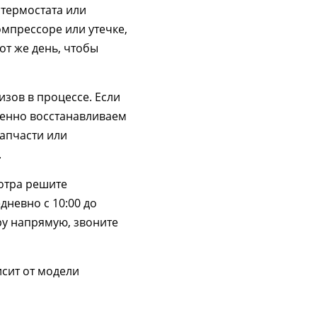
 термостата или
омпрессоре или утечке,
от же день, чтобы
зов в процессе. Если
еменно восстанавливаем
запчасти или
.
мотра решите
дневно с 10:00 до
ру напрямую, звоните
сит от модели