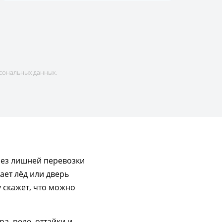
сональных данных.
без лишней перевозки
ает лёд или дверь
 скажет, что можно
, реле, оттайки и