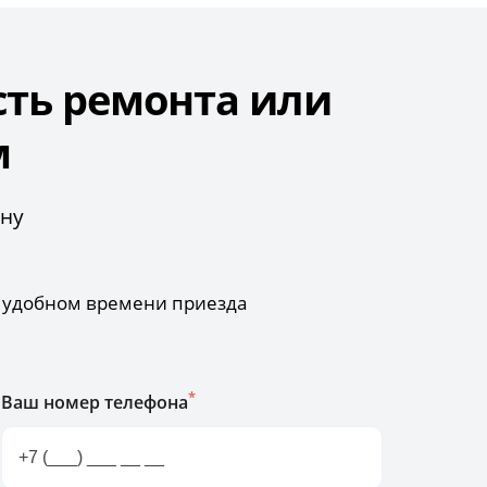
сть ремонта или
м
ону
б удобном времени приезда
*
Ваш номер телефона