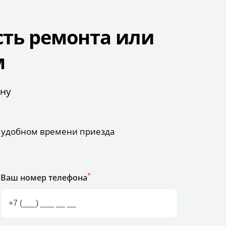
сть ремонта или
м
ону
б удобном времени приезда
*
Ваш номер телефона