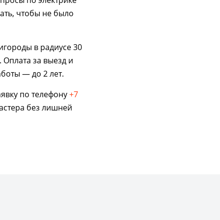
опросы по электрике
ать, чтобы не было
игороды в радиусе 30
 Оплата за выезд и
боты — до 2 лет.
аявку по телефону
+7
мастера без лишней