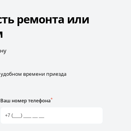
сть ремонта или
м
ону
б удобном времени приезда
*
Ваш номер телефона