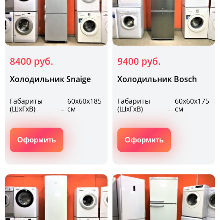
8400 руб.
9400 руб.
Холодильник Snaige
Холодильник Bosch
Габариты
60х60х185
Габариты
60х60х175
(ШхГхВ)
см
(ШхГхВ)
см
Оформить
Оформить