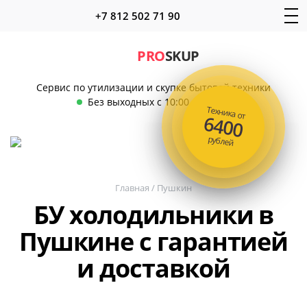
+7 812 502 71 90
PRO
SKUP
Сервис по утилизации и скупке бытовой техники
Без выходных с 10:00 до 22:00
Техника от
6400
рублей
Главная
/
Пушкин
БУ холодильники в
Пушкине с гарантией
и доставкой