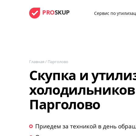
PRO
SKUP
Сервис по утилизац
Главная
/
Парголово
Скупка и утили
холодильников
Парголово
Приедем за техникой в день обра