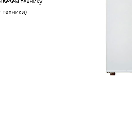
ывезем технику
т техники)