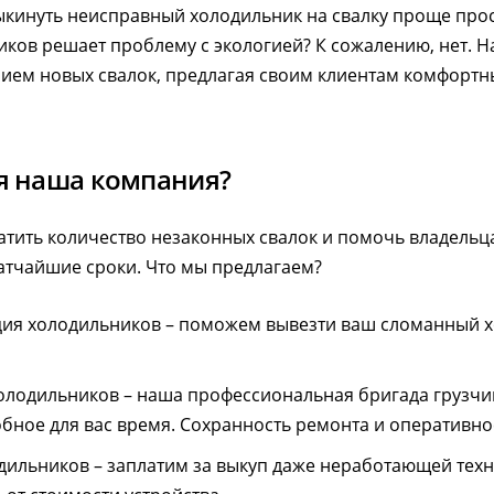
кинуть неисправный холодильник на свалку проще прост
иков решает проблему с экологией? К сожалению, нет. 
нием новых свалок, предлагая своим клиентам комфортн
я наша компания?
тить количество незаконных свалок и помочь владельца
ратчайшие сроки. Что мы предлагаем?
ция холодильников – поможем вывезти ваш сломанный 
олодильников – наша профессиональная бригада грузчи
обное для вас время. Сохранность ремонта и оперативно
одильников – заплатим за выкуп даже неработающей техн