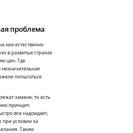
ная проблема
на них естественно
но в развитых странах
ю цен. Где
й незначительная
нежели попытаться
лежат замене, то есть
ению принцип
ыстро все надоедает,
о при условии за
желания. Таким