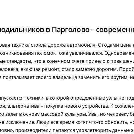
лодильников в Парголово – современ
овая техника стоила дороже автомобиля. С годами цена 
 возникновения поломок тоже увеличивался. Одновремен
е стандарты, что в конечном счете привело к повышени
еловека, включая ремонт, стало заметно дорогим. Поро
 подталкивает своего владельца заменить его другим, 
пускается техники, в которой определенные узлы не под
оя, альтернатива – покупка нового устройства. К сожал
о залег в основу массовой культуры. Увы, но человеку б
не исключение. Люди все время хотят что-то обновить, н
словно, производители пытаются удовлетворить данные 