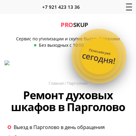
+7 921 423 13 36
PRO
SKUP
Сервис по утилизации и скупке бытовой техники
Без выходных с 10:00 до 22:00
Починим уже
сегодня!
Главная
/
Парголово
Ремонт духовых
шкафов в Парголово
Выезд в Парголово в день обращения