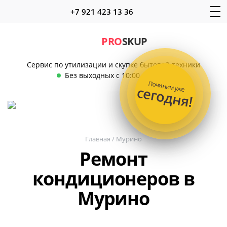
+7 921 423 13 36
PRO
SKUP
Сервис по утилизации и скупке бытовой техники
Без выходных с 10:00 до 22:00
Починим уже
сегодня!
Главная
/
Мурино
Ремонт
кондиционеров в
Мурино