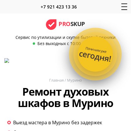
+7 921 423 13 36
PRO
SKUP
Сервис по утилизации и скупке бытовой техники
Без выходных с 10:00 до 22:00
Починим уже
сегодня!
Главная
/
Мурино
Ремонт духовых
шкафов в Мурино
Выезд мастера в Мурино без задержек