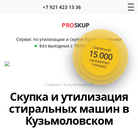
+7 921 423 13 36
PRO
SKUP
Сервис по утилизации и скупке бытовой техники
Без выходных с 10:00 до 22:00
Скупаем до
15 000
(за комплект
техники)
Главная
/
Кузьмоловский
Скупка и утилизация
стиральных машин в
Кузьмоловском