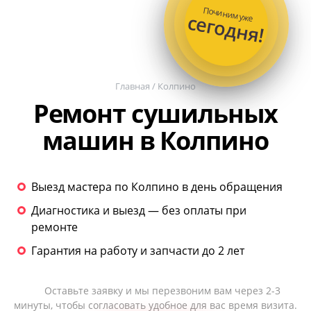
Починим уже
сегодня!
Главная
/
Колпино
Ремонт сушильных
машин в Колпино
Выезд мастера по Колпино в день обращения
Диагностика и выезд — без оплаты при
ремонте
Гарантия на работу и запчасти до 2 лет
Оставьте заявку и мы перезвоним вам через 2-3
минуты, чтобы согласовать удобное для вас время визита.